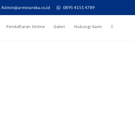
Admin@arminareka.co.id
0895 4151 4789
Pendaftaran Online
Galeri
Hubungi Kami